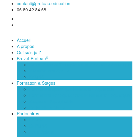
contact@proteau.education
06 80 42 84 68
Accueil
A propos
Qui suis-je ?
©
Brevet Proteau
Brevet Fédéral “Aquaphobie et Relaxation Aquatique”
Ministère des Sports
FFMNS
Formation & Stages
Formations spécifique Relaxation Aquatique
Formations en “Aquaphobie et Relaxation Aquatique”
Stages en Aquaphobie
Projet Pilote Nemo
Partenaires
FFMNS
SNPMNS
Aqua-Sphere