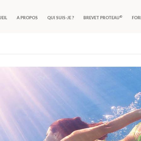
©
EIL
A PROPOS
QUI SUIS-JE ?
BREVET PROTEAU
FOR