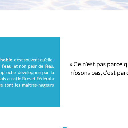
phobie
, c’est souvent qu’elle-
« Ce n’est pas parce q
 l’eau
, et non peur de l’eau.
n’osons pas, c’est par
’approche développée par la
s aussi le Brevet Fédéral «
e sont les maitres-nageurs