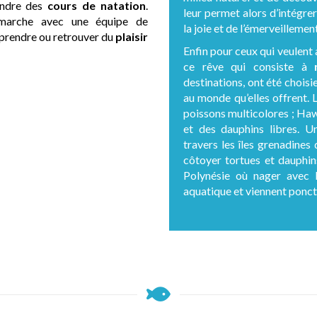
rendre des
cours de natation
.
leur permet alors d’intégre
démarche avec une équipe de
la joie et de l’émerveillemen
n prendre ou retrouver du
plaisir
Enfin pour ceux qui veulent a
ce rêve qui consiste à
destinations, ont été choisi
au monde qu’elles offrent. 
poissons multicolores ; Haw
et des dauphins libres. U
travers les îles grenadines
côtoyer tortues et dauphins
Polynésie où nager avec 
aquatique et viennent ponctu