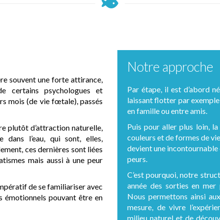
Notre approche
ère souvent une forte attirance,
Par étape, il est d’abord né
de certains psychologues et
laissant flotter par exemple
rs mois (de vie fœtale), passés
en famille ou entre amis.
Puis pour aller plus loin, 
e plutôt d’attraction naturelle,
couleurs et de formes de vie
 dans l’eau, qui sont, elles,
devient une incontournable 
ment, ces dernières sont liées
peurs.
atismes mais aussi à une peur
C’est pourquoi, notre struc
année des sorties en mer 
 impératif de se familiariser avec
Nous permettons ainsi aux 
es émotionnels pouvant être en
mesure, de vivre l’expéri
milieu naturel et de découv