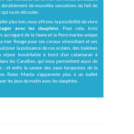
r durablement de nouvelles sensations du fait de
t qui va en découler.
ller plus loin, nous offrons la possibilité de vivre
nager avec les dauphins
. Pour cela, trois
es au regard de la faune et la flore marine unique
La mer Rouge pour ses coraux virevoltant et ses
aï pour la puissance de ces océans, des baleines
n séjour inoubliable à bord d’un catamaran à
 dans les Caraïbes, qui nous permettent aussi de
 ; et enfin la saveur des eaux turquoises de la
les Raies Manta s’apparente plus à un ballet
er les jeux du matin avec les dauphins.