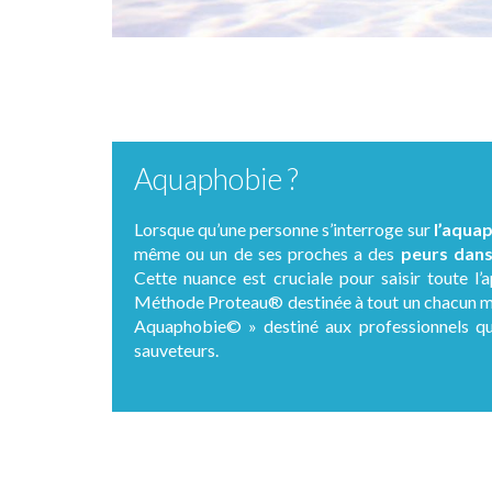
Aquaphobie ?
Lorsque qu’une personne s’interroge sur
l’aqua
même ou un de ses proches a des
peurs dans
Cette nuance est cruciale pour saisir toute l
Méthode Proteau® destinée à tout un chacun mai
Aquaphobie© » destiné aux professionnels qu
sauveteurs.